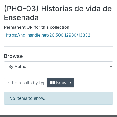
All of DSpace
(PHO-03) Historias de vida de
Bibliotecas
Ensenada
Permanent URI for this collection
https://hdl.handle.net/20.500.12930/13332
Browse
Browsing (PHO-03) Historias de vida 
Browse
No items to show.