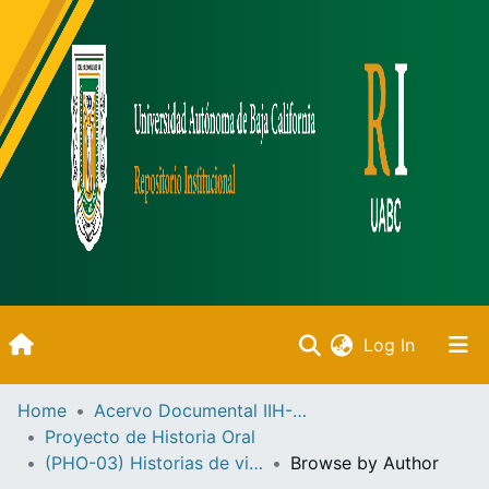
(current)
Log In
Inicio
Home
Acervo Documental IIH-UABC
Proyecto de Historia Oral
Communities & Collections
(PHO-03) Historias de vida de Ensenada
Browse by Author