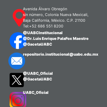
Avenida Álvaro Obregón
sin número, Colonia Nueva Mexicali,
Baja California, México. C.P. 21100
Tel:+52 686 551 8200
@UABCInstitucional
@Dr. Luis Enrique PalaFox Maestre
@GacetaUABC
repositorio.institucional@uabc.edu.mx
@UABC_Oficial
@GacetaUABC
UABC_Oficial