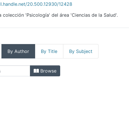
dl.handle.net/20.500.12930/12428
 colección 'Psicología' del área 'Ciencias de la Salud'.
By Author
By Title
By Subject
Author
Browse