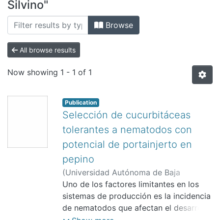
All of DSpace
Silvino"
Bibliotecas
Browse
All browse results
Now showing
1 - 1 of 1
Publication
Selección de cucurbitáceas
tolerantes a nematodos con
potencial de portainjerto en
pepino
(
Universidad Autónoma de Baja
California, Facultad de Ingeniería y
Uno de los factores limitantes en los
Negocios San Quintín.,
sistemas de producción es la incidencia
)
Aparicio Vivar,
Silvino
de nematodos que afectan el desarrollo
;
Suárez Hernández, Ángel
Manuel
normal de las plantas y