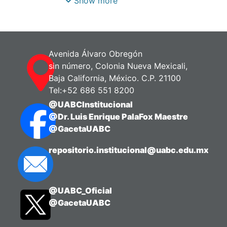
Show more
consecuentemente el volumen de
producción. Por lo anterior, en la
presente investigación se utilizó el
portainjerto Forticuke F1 y materiales
Avenida Álvaro Obregón
criollos de Cucurbitáceas en la variedad
sin número, Colonia Nueva Mexicali,
de pepino Centenario y Tirano con el
Baja California, México. C.P. 21100
objetivo de evaluar el crecimiento de
Tel:+52 686 551 8200
planta y calidad de fruto bajo
@UABCInstitucional
condiciones de infestación de
@Dr. Luis Enrique PalaFox Maestre
nematodos. El experimento se
@GacetaUABC
estableció en un diseño completamente
al azar con cuatro repeticiones. Las
repositorio.institucional@uabc.edu.mx
variables evaluadas fueron: 1)
porcentaje de prendimiento; 2)
parámetros vegetativos y 3)
@UABC_Oficial
parámetros de fruto.
@GacetaUABC