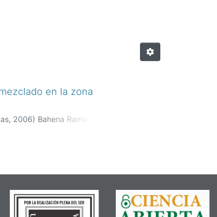
-mezclado en la zona
vas,
2006
)
Bahena Ramiro,