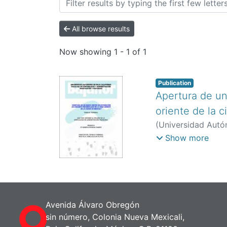
All browse results
Now showing
1 - 1 of 1
Publication
Apertura de un
oriente de la 
(
Universidad Autón
Minerva
;
Aguilar P
Show more
Avenida Álvaro Obregón
sin número, Colonia Nueva Mexicali,