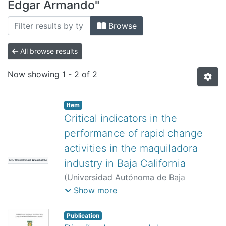
All of DSpace
Edgar Armando"
Bibliotecas
Browse
All browse results
Now showing
1 - 2 of 2
Item
Critical indicators in the
performance of rapid change
activities in the maquiladora
industry in Baja California
No Thumbnail Available
(
Universidad Autónoma de Baja
California,
)
Vega, Yuridia
;
Romero
Show more
López, Roberto
;
Rosel Solís, Manuel
Javier
;
Chávez Moreno, Edgar
Publication
Armando
;
Morales Contreras, Oscar