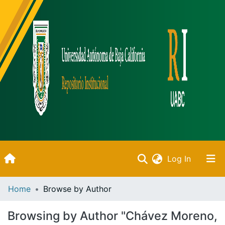
(current)
Log In
Inicio
Home
Browse by Author
Communities & Collections
Browsing by Author "Chávez Moreno,