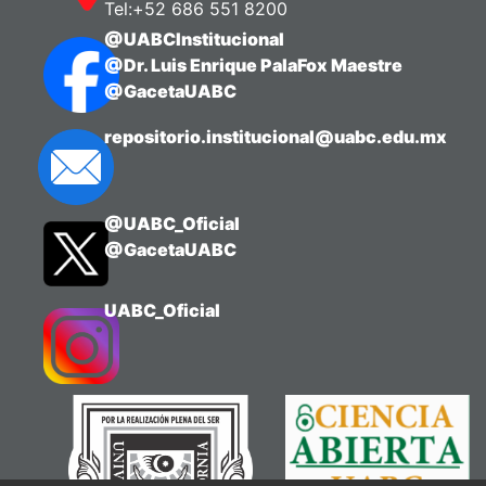
Tel:+52 686 551 8200
@UABCInstitucional
@Dr. Luis Enrique PalaFox Maestre
@GacetaUABC
repositorio.institucional@uabc.edu.mx
@UABC_Oficial
@GacetaUABC
UABC_Oficial