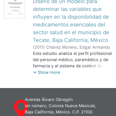
Diseño de un modelo para
Adrián
determinar las variables que
influyen en la disponibilidad de
medicamentos esenciales del
sector salud en el municipio de
Tecate, Baja California, México
(
2011
)
Chávez Moreno, Edgar Armando
Este estudio analiza el perfil profesional
del personal médico, paramédico y de
farmacia y el sistema de control de
inventarios, en las diferentes
Show more
instituciones de salud en el municipio
de Tecate, Baja California, México, y su
relación con la disponibilid
Avenida Álvaro Obregón
sin número, Colonia Nueva Mexicali,
Baja California, México. C.P. 21100