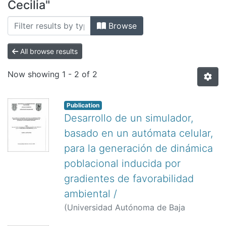
All of DSpace
Cecilia"
Bibliotecas
Browse
All browse results
Now showing
1 - 2 of 2
Publication
Desarrollo de un simulador,
basado en un autómata celular,
para la generación de dinámica
poblacional inducida por
gradientes de favorabilidad
ambiental /
(
Universidad Autónoma de Baja
California.,
)
Leal Ramírez, Cecilia