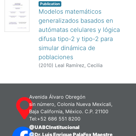
Publication
Modelos matemáticos
generalizados basados en
autómatas celulares y lógica
difusa tipo-2 y tipo-2 para
simular dinámica de
poblaciones
(
2010
)
Leal Ramírez, Cecilia
Avenida Álvaro Obregón
sin número, Colonia Nueva Mexicali,
Baja California, México. C.P. 21100
Tel:+52 686 551 8200
@UABCInstitucional
@Dr. Luis Enrique PalaFox Maestre