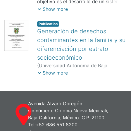
Sara
objetivo es el desarrollo de un sistema
experto para determinar perfiles de
Show more
generación de envases y el
comportamiento de los generadores
Publication
residenciales. Para esto se llevó acabo
Generación de desechos
el análisi
contaminantes en la familia y su
diferenciación por estrato
socioeconómico
(
Universidad Autónoma de Baja
California. Instituto de Ingeniería.,
2004
)
Show more
Lozano Olvera, Gabriela
;
Ojeda Benitez,
Sara
Avenida Álvaro Obregón
sin número, Colonia Nueva Mexicali,
Baja California, México. C.P. 21100
Tel:+52 686 551 8200