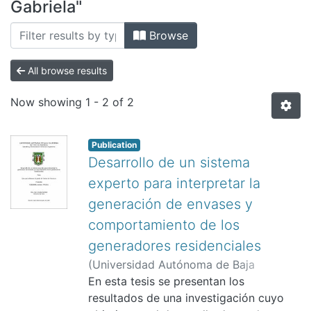
All of DSpace
Gabriela"
Bibliotecas
Browse
All browse results
Now showing
1 - 2 of 2
Publication
Desarrollo de un sistema
experto para interpretar la
generación de envases y
comportamiento de los
generadores residenciales
(
Universidad Autónoma de Baja
California. Instituto de Ingeniería.,
En esta tesis se presentan los
2008
)
Lozano Olvera, Gabriela
resultados de una investigación cuyo
;
Ojeda Benítez,