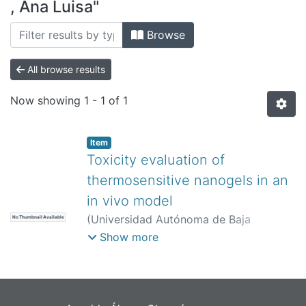
All of DSpace
, Ana Luisa"
Bibliotecas
Browse
All browse results
Now showing
1 - 1 of 1
Item
Toxicity evaluation of
thermosensitive nanogels in an
in vivo model
(
Universidad Autónoma de Baja
No Thumbnail Available
California,
)
Montañez Rios, Alondra
;
Show more
Serrano Medina , Aracely
;
Irache , Juan
M.
;
Martínez López , Ana Luisa
;
Rivero
Espejel , Ignacio Alfredo
;
Cornejo Bravo
, Jose Manuel