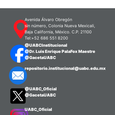
oceanográficos desde 1939 hasta 1990.
Avenida Álvaro Obregón
sin número, Colonia Nueva Mexicali,
Baja California, México. C.P. 21100
Tel:+52 686 551 8200
@UABCInstitucional
@Dr. Luis Enrique PalaFox Maestre
@GacetaUABC
repositorio.institucional@uabc.edu.mx
@UABC_Oficial
@GacetaUABC
UABC_Oficial