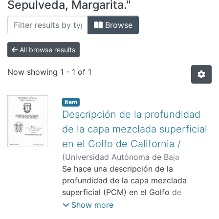
All of DSpace
Sepulveda, Margarita."
Bibliotecas
Browse
All browse results
Now showing
1 - 1 of 1
Item
Descripción de la profundidad
de la capa mezclada superficial
en el Golfo de California /
(
Universidad Autónoma de Baja
California.,
Se hace una descripción de la
)
Martinez Sepulveda,
Margarita.
profundidad de la capa mezclada
superficial (PCM) en el Golfo de
California, usando perfiles de
Show more
temperatura obtenidos en 39 cruceros