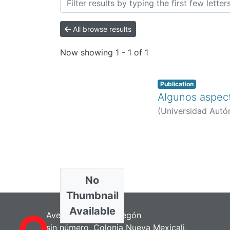
All browse results
Now showing
1 - 1 of 1
Publication
Algunos aspect
(
Universidad Autó
No
Thumbnail
Available
Avenida Álvaro Obregón
sin número, Colonia Nueva Mexicali,