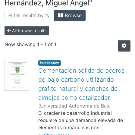
All of DSpace
Hernández, Miguel Ángel"
Bibliotecas
Browse
All browse results
Now showing
1 - 1 of 1
Publication
Cementación sólida de aceros
de bajo carbono utilizando
grafito natural y conchas de
almejas como catalizador
(
Universidad Autónoma de Baja
California. Facultad de Ingeniería,
El creciente desarrollo industrial
2012
)
Ramírez Hernández, Miguel Ángel
requiere de una demanda elevada de
;
González Ángeles, Álvaro
elementos o máquinas con
características de resistencia mecánicas