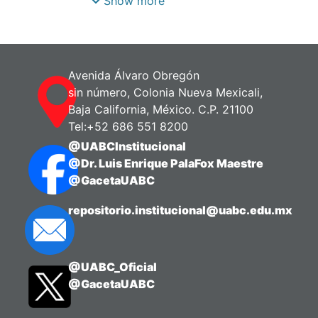
Show more
confiables, como resistencia a la
tensión, corte, dureza superficial,
tenacidad entre otras, de las cuales han
surgido
Avenida Álvaro Obregón
sin número, Colonia Nueva Mexicali,
Baja California, México. C.P. 21100
Tel:+52 686 551 8200
@UABCInstitucional
@Dr. Luis Enrique PalaFox Maestre
@GacetaUABC
repositorio.institucional@uabc.edu.mx
@UABC_Oficial
@GacetaUABC