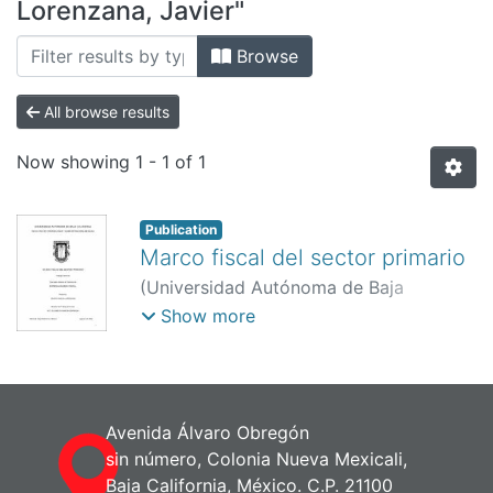
All of DSpace
Lorenzana, Javier"
Bibliotecas
Browse
All browse results
Now showing
1 - 1 of 1
Publication
Marco fiscal del sector primario
(
Universidad Autónoma de Baja
California. Facultad de Contabilidad y
Show more
Administración.,
2004
)
Ramos
Lorenzana, Javier
;
García Espinoza,
Elizabeth
Avenida Álvaro Obregón
sin número, Colonia Nueva Mexicali,
Baja California, México. C.P. 21100