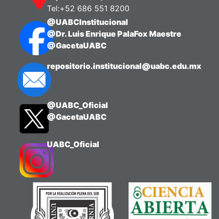
Tel:+52 686 551 8200
@UABCInstitucional
@Dr. Luis Enrique PalaFox Maestre
@GacetaUABC
repositorio.institucional@uabc.edu.mx
@UABC_Oficial
@GacetaUABC
UABC_Oficial