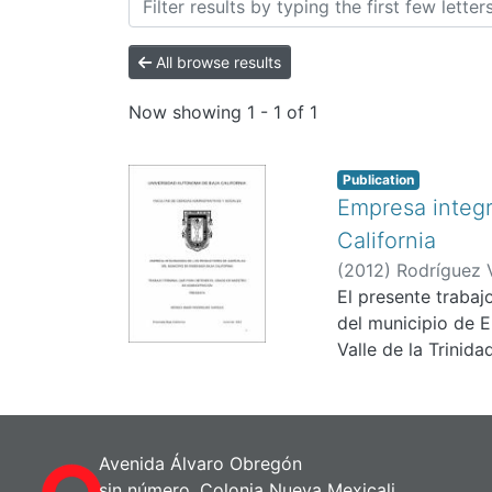
All browse results
Now showing
1 - 1 of 1
Publication
Empresa integr
California
(
2012
)
Rodríguez 
El presente traba
del municipio de E
Valle de la Trinid
Avenida Álvaro Obregón
sin número, Colonia Nueva Mexicali,