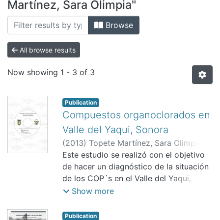
All of DSpace
Martínez, Sara Olimpia"
Bibliotecas
Browse
All browse results
Now showing
1 - 3 of 3
Publication
Compuestos organoclorados en
Valle del Yaqui, Sonora
(
2013
)
Topete Martínez, Sara Olimpia
;
Macías Zamora, José Vinicio
Este estudio se realizó con el objetivo
de hacer un diagnóstico de la situación
de los COP´s en el Valle del Yaqui,
Sonora y estimar el nivel de riesgo al
Show more
cual está expuesta la población,
principalmente los infantes.
Publication