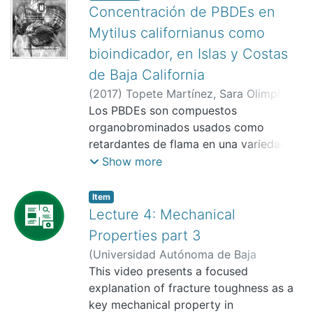
Concentración de PBDEs en
Mytilus californianus como
bioindicador, en Islas y Costas
de Baja California
(
2017
)
Topete Martínez, Sara Olimpia
;
Macías Zamora, José Vinicio
Los PBDEs son compuestos
organobrominados usados como
retardantes de flama en una variedad
de productos con los cuales el ser
Show more
humano está en contacto constante. En
el sur de California, E. U. altas
Item
concentraciones de PBDEs han sido
Lecture 4: Mechanical
reportadas en diferent
Properties part 3
(
Universidad Autónoma de Baja
California, Facultad de Ingeniería,
This video presents a focused
Arquitectura y Diseño,
explanation of fracture toughness as a
2025-11
)
Gómez
Gutiérrez, Claudia Mariana
key mechanical property in
;
Topete