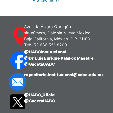
Show more
líquidos, específicamente galinstan,
orientado hacia aplicaciones en el
campo de la electrónica flexible. Para
lograr este propósito, se han
Avenida Álvaro Obregón
establecido 4 metodologías de
sin número, Colonia Nueva Mexicali,
fabricación: la primera utiliza la
Baja California, México. C.P. 21100
manufactura aditiva utilizando la
Tel:+52 686 551 8200
tecnología de Pantalla de Cristal
@UABCInstitucional
Líquido (LCD, por sus siglas en inglés
@Dr. Luis Enrique PalaFox Maestre
de: “Liquid Crystal Display”) para
@GacetaUABC
obtener sistemas de microcanales
precisos y complejos en sustratos
repositorio.institucional@uabc.edu.mx
rígidos y transparentes; la segunda
consiste en la implementación de la
tecnología Embedded SCAffold
@UABC_Oficial
RemovinG Open Technology
@GacetaUABC
(“ESCARGOT” por sus siglas en inglés)
sobre sustratos flexibles de