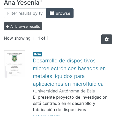
All of DSpace
Ana Yesenia"
Bibliotecas
Browse
All browse results
Now showing
1 - 1 of 1
Item
Desarrollo de dispositivos
microelectrónicos basados en
metales líquidos para
aplicaciones en microfluídica
(
Universidad Autónoma de Baja
California.,
El presente proyecto de investigación
)
Vicente López Ana
Yesenia
está centrado en el desarrollo y
;
Arias León, Abraham
;
Pérez
Landeros, Oscar Manuel
fabricación de dispositivos
microfluídicos basados en metales