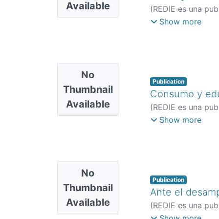
Available
(
REDIE es una publ
Rafael Antonio
Show more
No
Publication
Thumbnail
Consumo y educ
Available
(
REDIE es una publ
Francia
;
Lorenzo Q
Show more
No
Publication
Thumbnail
Ante el desamp
Available
(
REDIE es una publ
Lucía Coral
Show more