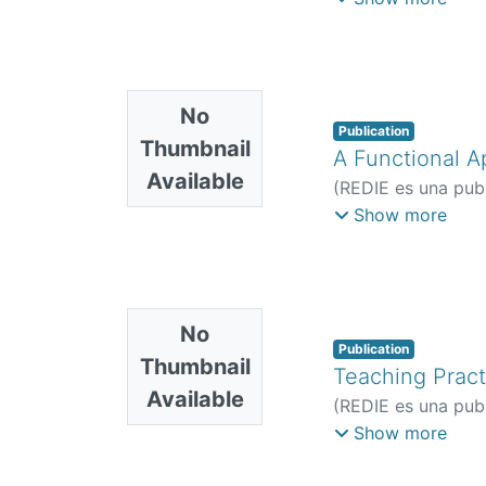
No
Publication
Thumbnail
A Functional A
Available
(
REDIE es una publ
Germán
;
Hernánde
Show more
Claudio
No
Publication
Thumbnail
Teaching Pract
Available
(
REDIE es una publ
Elizabeth Gloria
;
J
Show more