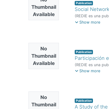
Publication
Thumbnail
Social Network
Available
(
REDIE es una publ
Gabriel
;
Serna Vald
Show more
No
Publication
Thumbnail
Participación 
Available
(
REDIE es una publ
Marta
;
Diestro Fer
Show more
No
Publication
Thumbnail
A Study of the