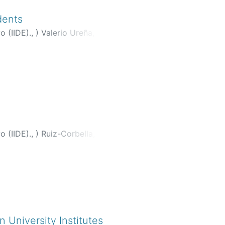
dents
o (IIDE).,
)
Valerio Ureña,
o (IIDE).,
)
Ruiz-Corbella,
 University Institutes