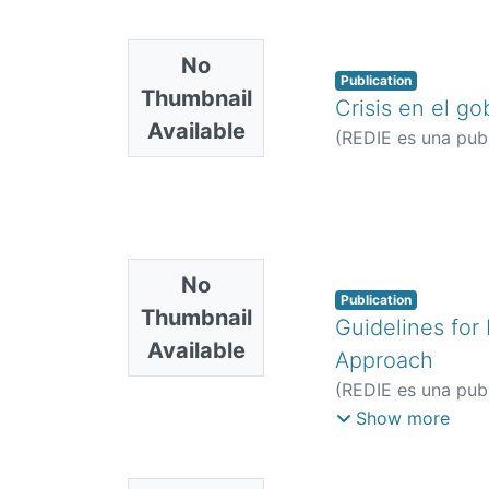
No
Publication
Thumbnail
Crisis en el g
Available
(
REDIE es una publ
No
Publication
Thumbnail
Guidelines for
Available
Approach
(
REDIE es una publ
Luis
Show more