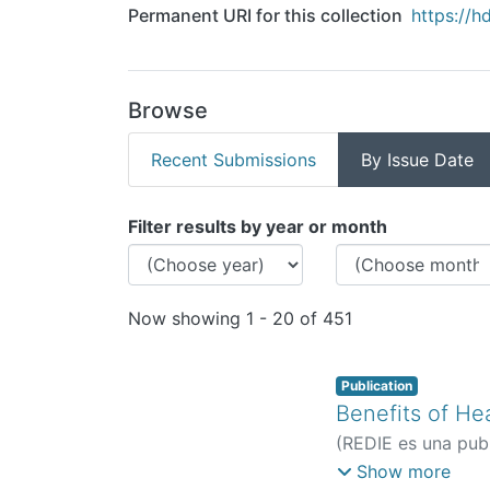
Permanent URI for this collection
https://h
Browse
Recent Submissions
By Issue Date
Browsing Revista REDIE 
Filter results by year or month
Now showing
1 - 20 of 451
Publication
Benefits of He
(
REDIE es una publ
Vázquez, Juan Ma
Show more