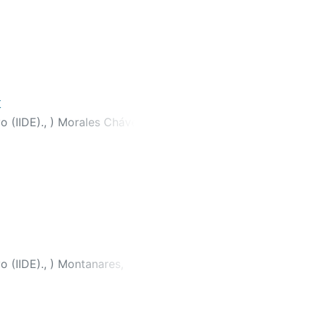
t
o (IIDE).,
)
Morales Chávez,
ávez, Virginia
;
Carpio Ramírez,
o (IIDE).,
)
Montanares,