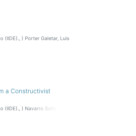
o (IIDE).,
)
Porter Galetar, Luis
 a Constructivist
o (IIDE).,
)
Navarro Solís, José