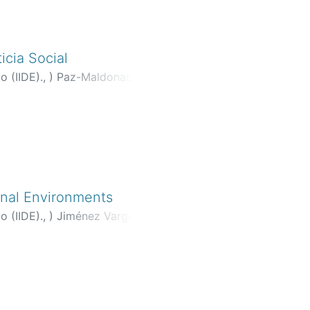
cia Social
o (IIDE).,
)
Paz-Maldonado,
ional Environments
o (IIDE).,
)
Jiménez Vargas,