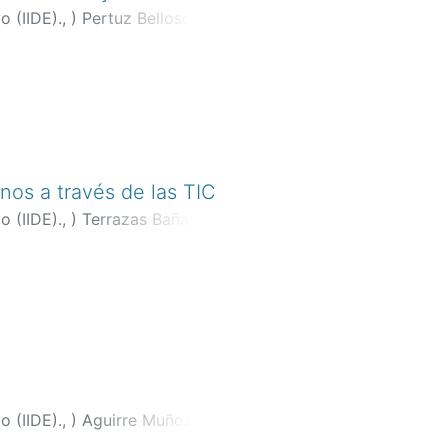
o (IIDE).,
)
Pertuz Belloso,
os a través de las TIC
o (IIDE).,
)
Terrazas Bañales,
o (IIDE).,
)
Aguirre Muñoz,