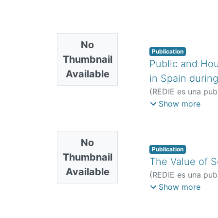
No
Publication
Thumbnail
Public and Hou
Available
in Spain durin
(
REDIE es una publ
Mario
;
Rogero-Gar
Show more
No
Publication
Thumbnail
The Value of S
Available
(
REDIE es una publ
Juan
;
Heredia, Bla
Show more