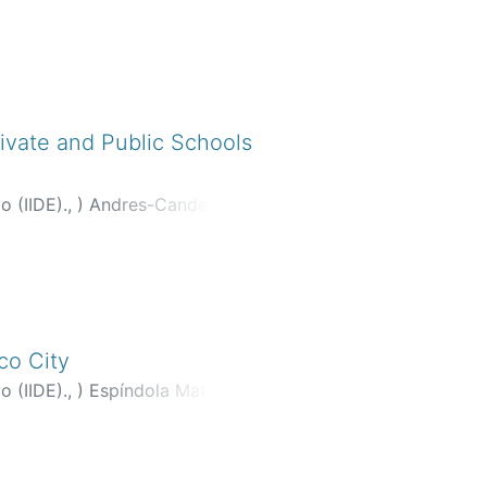
ivate and Public Schools
o (IIDE).,
)
Andres-Candelas,
co City
o (IIDE).,
)
Espíndola Mata,