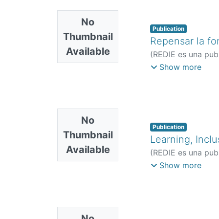
No
Publication
Thumbnail
Repensar la fo
Available
(
REDIE es una publ
Eddy
Show more
No
Publication
Thumbnail
Learning, Inclu
Available
(
REDIE es una publ
Felipe
;
Lalueza Saz
Show more
No