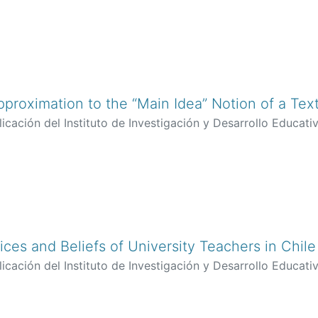
pproximation to the “Main Idea” Notion of a Tex
icación del Instituto de Investigación y Desarrollo Educativ
z Reyes, Manuel
;
Arroyo Hernández, Rosalinda
;
Pacheco Ch
ices and Beliefs of University Teachers in Chile
icación del Instituto de Investigación y Desarrollo Educativ
unod López, Pablo Antonio