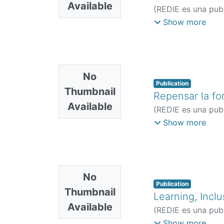
Available
(
REDIE es una publ
Juan
;
Heredia, Bla
Show more
No
Publication
Thumbnail
Repensar la fo
Available
(
REDIE es una publ
Eddy
Show more
No
Publication
Thumbnail
Learning, Inclu
Available
(
REDIE es una publ
Felipe
;
Lalueza Saz
Show more