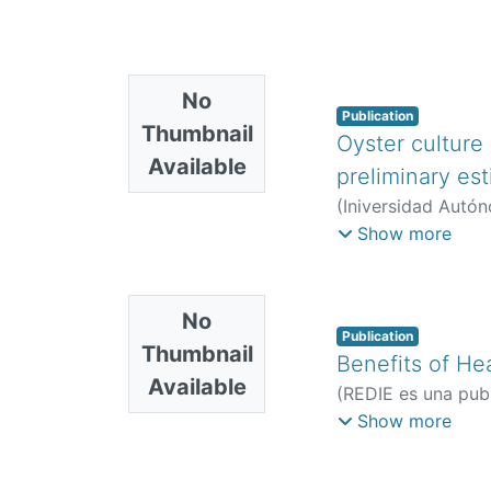
No
Publication
Thumbnail
Oyster culture
Available
preliminary est
(
Iniversidad Autón
Trejo, A
Show more
No
Publication
Thumbnail
Benefits of He
Available
(
REDIE es una publ
Vázquez, Juan Ma
Show more