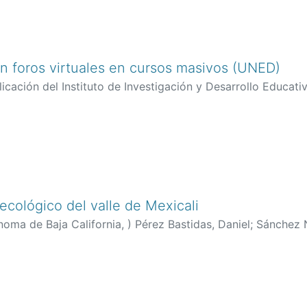
en foros virtuales en cursos masivos (UNED)
icación del Instituto de Investigación y Desarrollo Educativ
nández, Alfonso
;
García-Blanco, Miriam
cológico del valle de Mexicali
noma de Baja California,
)
Pérez Bastidas, Daniel
;
Sánchez 