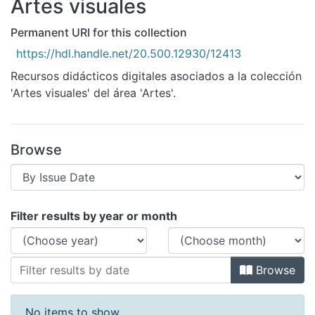
Artes visuales
All of DSpace
Bibliotecas
Permanent URI for this collection
https://hdl.handle.net/20.500.12930/12413
Recursos didácticos digitales asociados a la colección
'Artes visuales' del área 'Artes'.
Browse
Browsing Artes visuales by Issue Date
Filter results by year or month
Browse
No items to show.