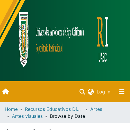
(current)
Log In
Inicio
Home
Recursos Educativos Digitales
Artes
Artes visuales
Browse by Date
Communities & Collections