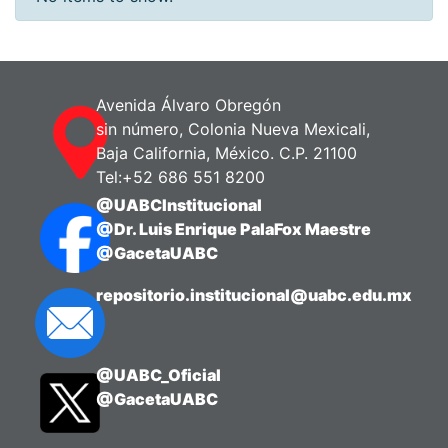
Avenida Álvaro Obregón
sin número, Colonia Nueva Mexicali,
Baja California, México. C.P. 21100
Tel:+52 686 551 8200
@UABCInstitucional
@Dr. Luis Enrique PalaFox Maestre
@GacetaUABC
repositorio.institucional@uabc.edu.mx
@UABC_Oficial
@GacetaUABC