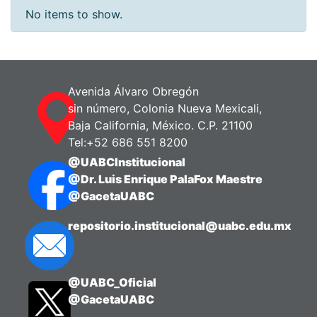
No items to show.
Avenida Álvaro Obregón
sin número, Colonia Nueva Mexicali,
Baja California, México. C.P. 21100
Tel:+52 686 551 8200
@UABCInstitucional
@Dr. Luis Enrique PalaFox Maestre
@GacetaUABC
repositorio.institucional@uabc.edu.mx
@UABC_Oficial
@GacetaUABC