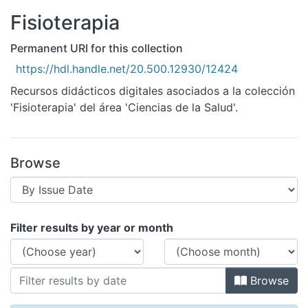
All of DSpace
Fisioterapia
Bibliotecas
Permanent URI for this collection
https://hdl.handle.net/20.500.12930/12424
Recursos didácticos digitales asociados a la colección
'Fisioterapia' del área 'Ciencias de la Salud'.
Browse
Browsing Fisioterapia by Issue Date
Filter results by year or month
Browse