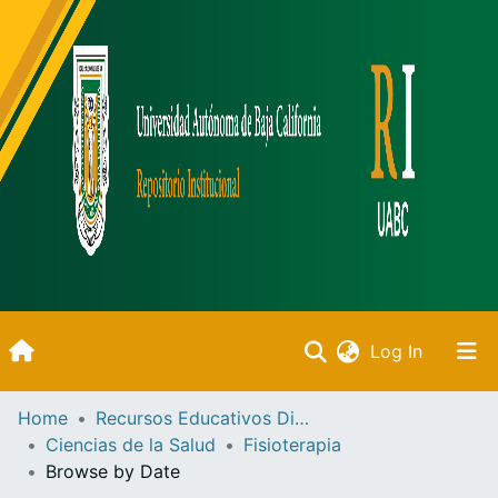
(current)
Log In
Inicio
Home
Recursos Educativos Digitales
Ciencias de la Salud
Fisioterapia
Communities & Collections
Browse by Date