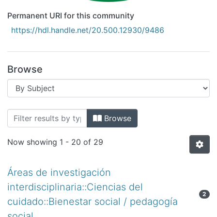
Permanent URI for this community
https://hdl.handle.net/20.500.12930/9486
Browse
Browsing Recursos Educativos Digital
Browse
Now showing
1 - 20 of 29
Áreas de investigación
interdisciplinaria::Ciencias del
2
cuidado::Bienestar social / pedagogía
social