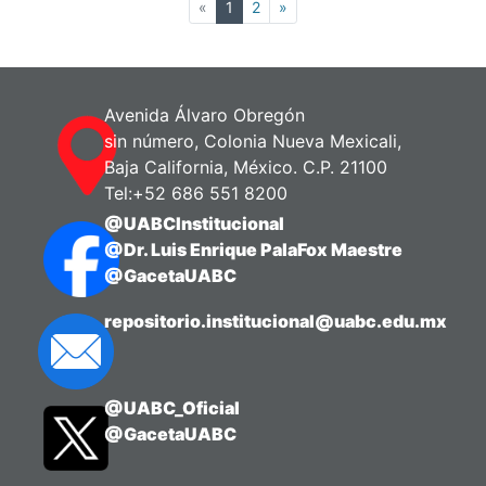
(current)
«
1
2
»
Avenida Álvaro Obregón
sin número, Colonia Nueva Mexicali,
Baja California, México. C.P. 21100
Tel:+52 686 551 8200
@UABCInstitucional
@Dr. Luis Enrique PalaFox Maestre
@GacetaUABC
repositorio.institucional@uabc.edu.mx
@UABC_Oficial
@GacetaUABC