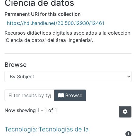
Ciencia de datos
All of DSpace
Bibliotecas
Permanent URI for this collection
https://hdl.handle.net/20.500.12930/12461
Recursos didácticos digitales asociados a la colección
'Ciencia de datos' del área 'Ingeniería'.
Browse
Browsing Ciencia de datos by Subject
Browse
Now showing
1 - 1 of 1
Tecnología::Tecnologías de la
1