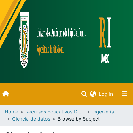
(current)
Log In
Inicio
Home
Recursos Educativos Digitales
Ingeniería
Ciencia de datos
Browse by Subject
Communities & Collections