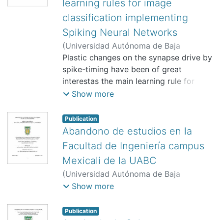
learning rules for image
classification implementing
Spiking Neural Networks
(
Universidad Autónoma de Baja
California.,
Plastic changes on the synapse drive by
)
García Campos, Carlos
Alan
spike-timing have been of great
;
Okuno, Hirotsugu
;
Morales
Carbajal, Ricardo
interestas the main learning rule for
spiking neural networks. Spike-timing-
Show more
based rules arebuilt to model the
behavior of a region on the brain
Publication
related to experimental data
Abandono de estudios en la
inneuroscience, therefore can lead to
Facultad de Ingeniería campus
differences in the moment of
Mexicali de la UABC
implementing therule within a spiking
(
Universidad Autónoma de Baja
network. This work compares the
California. Instituto de Ingeniería,
2012
)
Show more
performance of a pair-wiseand a triplet
Moran Avalos, Karina Alejandra
;
Galaz
STDP with different spike interactions
Fontes, Jesús Francisco
to clear an MNIST classificationtask. A
Publication