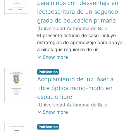
para niños con desventaja en
lectoescritura de un segundo
grado de educación primaria
(
Universidad Autónoma de Baja
California. Facultad de Ciencias
El presente estudio de caso incluye
Humanas,
estrategias de aprendizaje para apoyar
2014
)
Parra Tellez, María
Elena
a niños que requieren de un
;
López Arriaga, Lilia Guadalupe
acompañamiento académico para
Show more
mejorar sus habilidades en la
lectoescritura. Las estrategias utilizadas
Publication
se conocen como las mejores prácticas
Acoplamiento de luz láser a
de enseñan
fibre óptica mono-modo en
espacio libre
(
Universidad Autónoma de Baja
California. Instituto de Ingeniería.,
2013
)
Show more
Diosdado Martínez, Gustavo
;
Villa
Angulo, Carlos
Publication