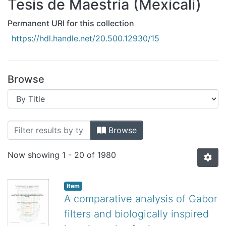
Tesis de Maestría (Mexicali)
All of DSpace
Bibliotecas
Permanent URI for this collection
https://hdl.handle.net/20.500.12930/15
Browse
Browsing Tesis de Maestría (Mexicali) 
Browse
Now showing
1 - 20 of 1980
Item
A comparative analysis of Gabor
filters and biologically inspired