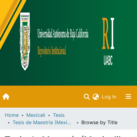
(current)
Log In
Inicio
Home
Mexicali
Tesis
Tesis de Maestría (Mexicali)
Browse by Title
Communities & Collections