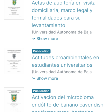
Actas de auditoría en visita
domiciliaria, marco legal y
formalidades para su
levantamiento
(
Universidad Autónoma de Baja
California. Facultad de Contabilidad y
Show more
Administración.,
2005
)
Cabuto Vidrio,
Román
;
Morales Calderón, Ángel Miguel
Publication
Actitudes proambientales en
estudiantes universitarios
(
Universidad Autónoma de Baja
California. Instituto de Ingeniería.,
2005
)
Show more
Román Gálvez, Rey David
;
Ojeda
Benítez, Sara
Publication
Activación del microbioma
endófito de banano cavendish