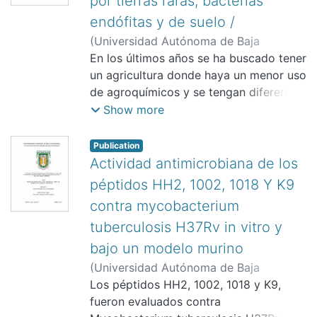
por tierras raras, bacterias
endófitas y de suelo /
(
Universidad Autónoma de Baja
California, Mexicali.,
En los últimos años se ha buscado tener
)
Olmos Arriaga,
Ileana
un agricultura donde haya un menor uso
;
Beltrán García, Miguel Juan
;
Valdez Salas, Benjamín
de agroquímicos y se tengan diferentes
opciones para la fertilización y la
Show more
protección a la planta contra estrés
biótico y abiótico, donde haya una
Publication
mejor producción y mejor rendimiento
Actividad antimicrobiana de los
de las plantas con interés comercial, sin
péptidos HH2, 1002, 1018 Y K9
poner en riesgo la fertilidad del suelo
contra mycobacterium
de las plantaciones. El uso de bacterias
tuberculosis H37Rv in vitro y
promotoras de crecimiento vegetal ha
sido una de las opciones que muchos
bajo un modelo murino
científicos han recurrido e investigado
(
Universidad Autónoma de Baja
por su ayuda a la asimilación de
California. Instituto de Investigaciones
Los péptidos HH2, 1002, 1018 y K9,
nutrientes y mejorar los cultivos,
en Ciencias Veterinarias,
fueron evaluados contra
2012
)
Villar
también se ha buscado usar lantánidos