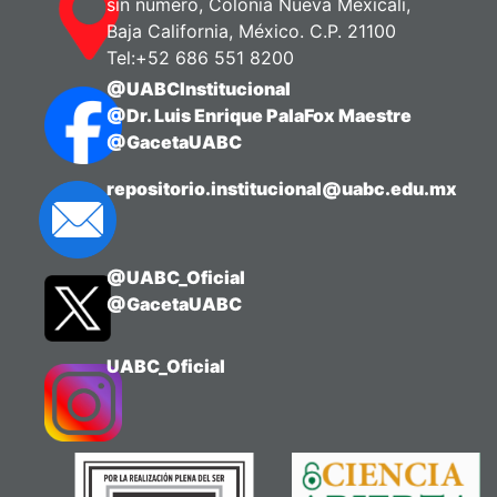
sin número, Colonia Nueva Mexicali,
Baja California, México. C.P. 21100
Tel:+52 686 551 8200
@UABCInstitucional
@Dr. Luis Enrique PalaFox Maestre
@GacetaUABC
repositorio.institucional@uabc.edu.mx
@UABC_Oficial
@GacetaUABC
UABC_Oficial