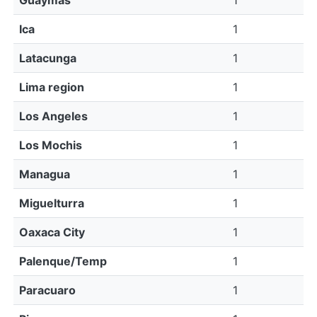
Guaymas
1
Ica
1
Latacunga
1
Lima region
1
Los Angeles
1
Los Mochis
1
Managua
1
Miguelturra
1
Oaxaca City
1
Palenque/Temp
1
Paracuaro
1