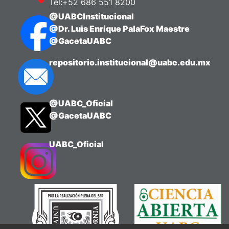
Tel:+52 686 551 8200
@UABCInstitucional
@Dr. Luis Enrique PalaFox Maestre
@GacetaUABC
repositorio.institucional@uabc.edu.mx
@UABC_Oficial
@GacetaUABC
UABC_Oficial