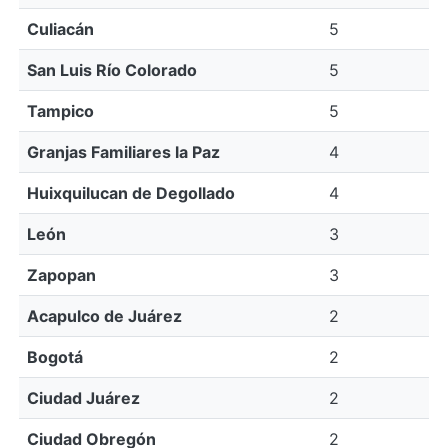
Culiacán
5
San Luis Río Colorado
5
Tampico
5
Granjas Familiares la Paz
4
Huixquilucan de Degollado
4
León
3
Zapopan
3
Acapulco de Juárez
2
Bogotá
2
Ciudad Juárez
2
Ciudad Obregón
2