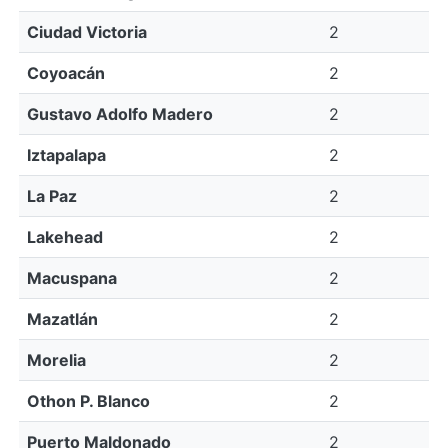
Ciudad Victoria
2
Coyoacán
2
Gustavo Adolfo Madero
2
Iztapalapa
2
La Paz
2
Lakehead
2
Macuspana
2
Mazatlán
2
Morelia
2
Othon P. Blanco
2
Puerto Maldonado
2