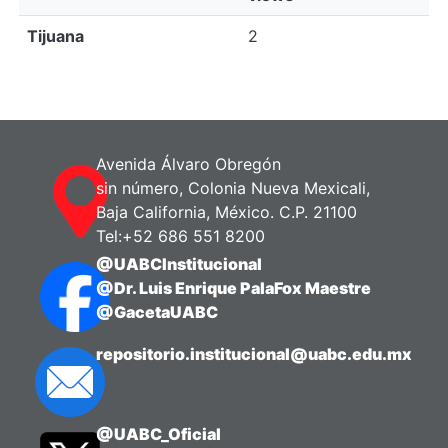
Tijuana
2
Avenida Álvaro Obregón
sin número, Colonia Nueva Mexicali,
Baja California, México. C.P. 21100
Tel:+52 686 551 8200
@UABCInstitucional
@Dr. Luis Enrique PalaFox Maestre
@GacetaUABC
repositorio.institucional@uabc.edu.mx
@UABC_Oficial