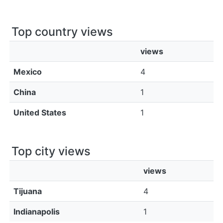
Top country views
views
Mexico
4
China
1
United States
1
Top city views
views
Tijuana
4
Indianapolis
1