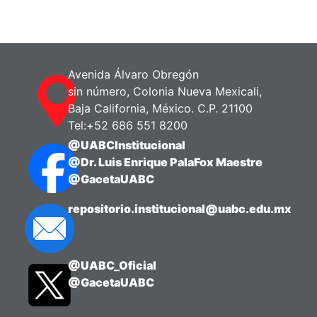
Avenida Álvaro Obregón
sin número, Colonia Nueva Mexicali,
Baja California, México. C.P. 21100
Tel:+52 686 551 8200
@UABCInstitucional
@Dr. Luis Enrique PalaFox Maestre
@GacetaUABC
repositorio.institucional@uabc.edu.mx
@UABC_Oficial
@GacetaUABC