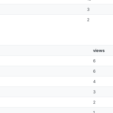
3
2
views
6
6
4
3
2
1