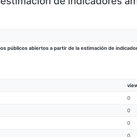
la estimación de indicadores a
s públicos abiertos a partir de la estimación de indicad
vie
0
0
0
0