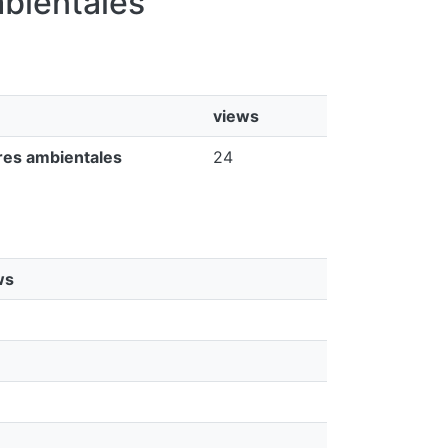
mbientales
views
ores ambientales
24
ws