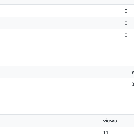
0
0
0
views
19