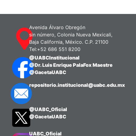
Avenida Álvaro Obregón
sin número, Colonia Nueva Mexicali,
Baja California, México. C.P. 21100
Tel:+52 686 551 8200
@UABCInstitucional
@Dr. Luis Enrique PalaFox Maestre
@GacetaUABC
repositorio.institucional@uabc.edu.mx
@UABC_Oficial
@GacetaUABC
UABC_Oficial