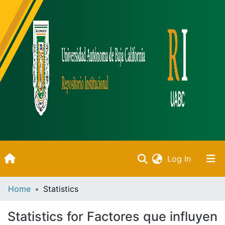
(current)
Log In
Inicio
Home
Statistics
Communities & Collections
Statistics for Factores que influyen