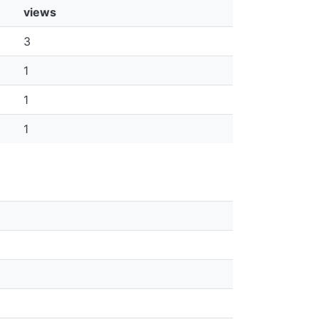
views
3
1
1
1