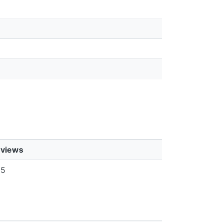
views
5