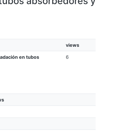
 tubos absorbedores y
views
radación en tubos
6
ws