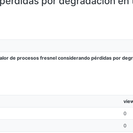
 pérdidas por degradación en
 calor de procesos fresnel considerando pérdidas por deg
vie
0
0