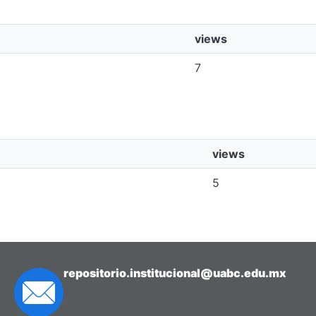
views
7
views
5
repositorio.institucional@uabc.edu.mx