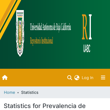
(current)
Log In
Inicio
Home
Statistics
Communities & Collections
Statistics for Prevalencia de