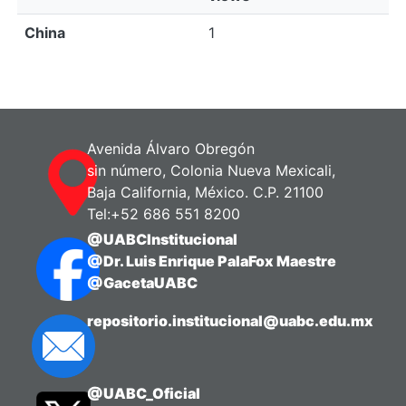
China
1
Avenida Álvaro Obregón
sin número, Colonia Nueva Mexicali,
Baja California, México. C.P. 21100
Tel:+52 686 551 8200
@UABCInstitucional
@Dr. Luis Enrique PalaFox Maestre
@GacetaUABC
repositorio.institucional@uabc.edu.mx
@UABC_Oficial