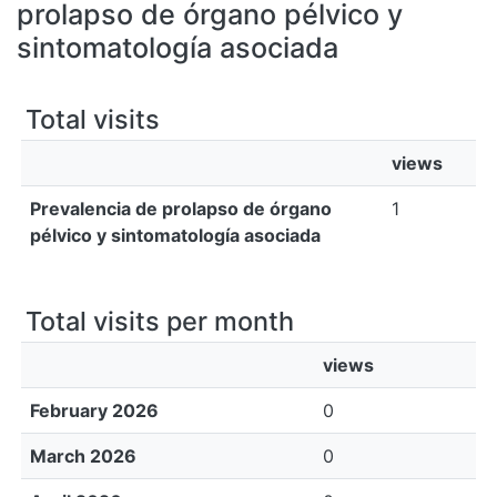
All of DSpace
prolapso de órgano pélvico y
sintomatología asociada
Bibliotecas
Total visits
views
Prevalencia de prolapso de órgano
1
pélvico y sintomatología asociada
Total visits per month
views
February 2026
0
March 2026
0