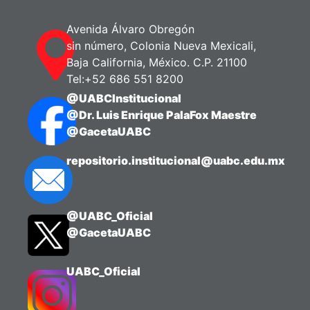
Avenida Álvaro Obregón
sin número, Colonia Nueva Mexicali,
Baja California, México. C.P. 21100
Tel:+52 686 551 8200
@UABCInstitucional
@Dr. Luis Enrique PalaFox Maestre
@GacetaUABC
repositorio.institucional@uabc.edu.mx
@UABC_Oficial
@GacetaUABC
UABC_Oficial