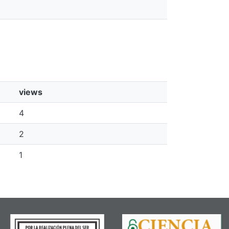
views
4
2
1