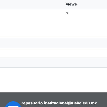
views
7
repositorio.institucional@uabc.edu.mx