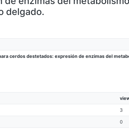
n de enzimas del metabolismo
no delgado.
s para cerdos destetados: expresión de enzimas del metab
vie
3
0