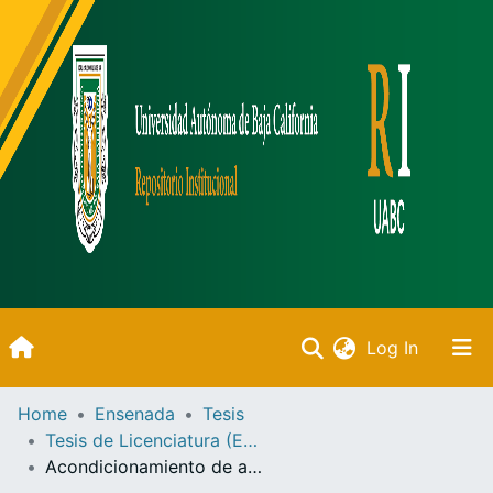
(current)
Log In
Inicio
Home
Ensenada
Tesis
Tesis de Licenciatura (Ensenada)
Communities & Collections
Acondicionamiento de adultos de Mytilus californianus (Mollusca :