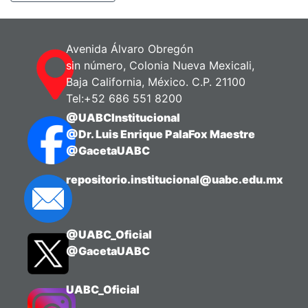
Avenida Álvaro Obregón
sin número, Colonia Nueva Mexicali,
Baja California, México. C.P. 21100
Tel:+52 686 551 8200
@UABCInstitucional
@Dr. Luis Enrique PalaFox Maestre
@GacetaUABC
repositorio.institucional@uabc.edu.mx
@UABC_Oficial
@GacetaUABC
UABC_Oficial