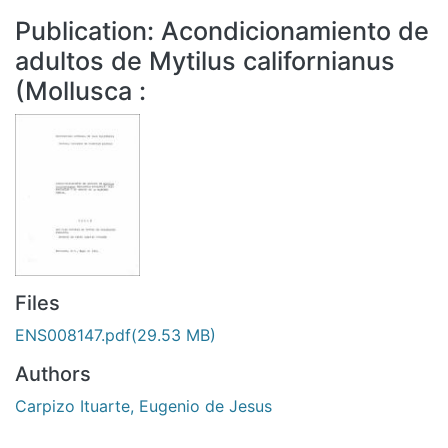
All of DSpace
Publication:
Acondicionamiento de
Statistics
adultos de Mytilus californianus
Bibliotecas
(Mollusca :
Files
ENS008147.pdf
(29.53 MB)
Authors
Carpizo Ituarte, Eugenio de Jesus