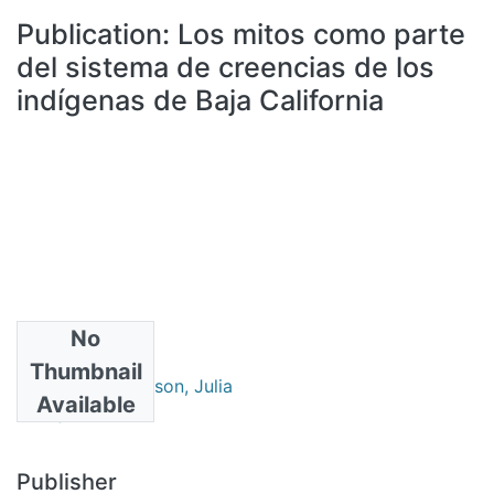
All of DSpace
Publication:
Los mitos como parte
Statistics
del sistema de creencias de los
Bibliotecas
indígenas de Baja California
No
Authors
Thumbnail
Bendímez Patterson, Julia
Available
Navejas, Raúl
Publisher