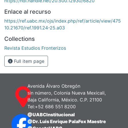
https://hdl.handle.net/20.500.12930/6820
Enlace al recurso
https://ref.uabc.mx/ojs/index.php/ref/article/view/475
10.21670/ref.1991.24-25.a03
Collections
Revista Estudios Fronterizos
Full item page
Avenida Álvaro Obregón
sin número, Colonia Nueva Mexicali,
Baja California, México. C.P. 21100
Tel:+52 686 551 8200
@UABCInstitucional
@Dr. Luis Enrique PalaFox Maestre