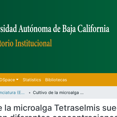
f DSpace
Statistics
Bibliotecas
Tesis de Licenciatura (Ensenada)
Cultivo de la microalga Tetraselmis suecica Kylin (1935) Butcher alimentada con diferentes concentraciones de nitrógeno /
e la microalga Tetraselmis sue