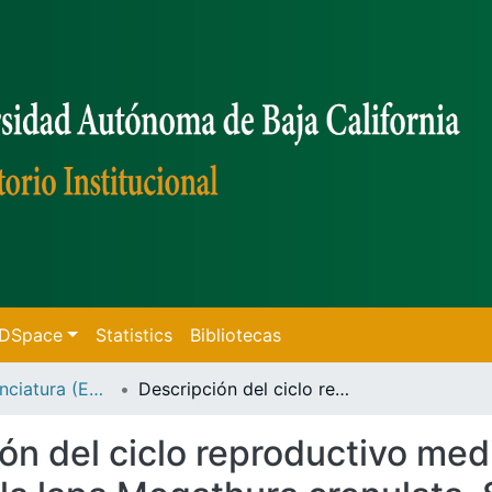
f DSpace
Statistics
Bibliotecas
Tesis de Licenciatura (Ensenada)
Descripción del ciclo reproductivo mediante la fecundidad absoluta y relativa de la lapa Megathura crenulata, Sowerby, 1825 ; en Punta Banda, B.C. México /
ón del ciclo reproductivo med