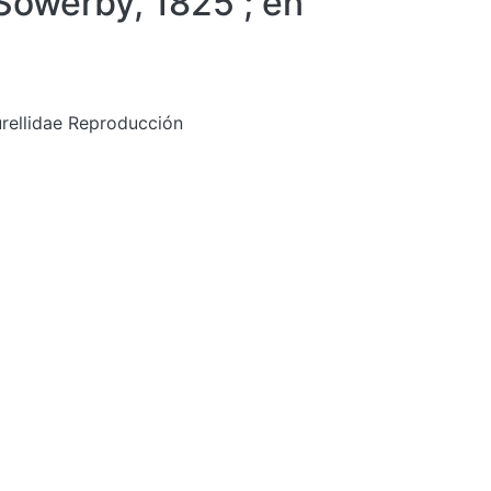
 Sowerby, 1825 ; en
urellidae Reproducción