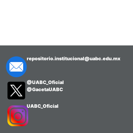
repositorio.institucional@uabc.edu.mx
@UABC_Oficial
@GacetaUABC
UABC_Oficial