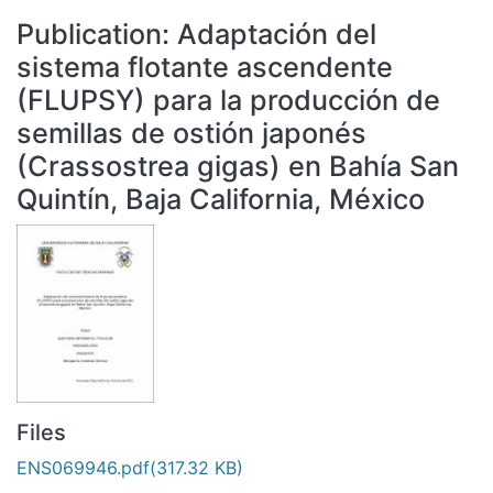
All of DSpace
Publication:
Adaptación del
Statistics
sistema flotante ascendente
Bibliotecas
(FLUPSY) para la producción de
semillas de ostión japonés
(Crassostrea gigas) en Bahía San
Quintín, Baja California, México
Files
ENS069946.pdf
(317.32 KB)