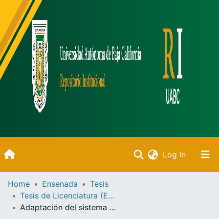
(current)
Log In
Inicio
Home
Ensenada
Tesis
Tesis de Licenciatura (Ensenada)
Communities & Collections
Adaptación del sistema flotante ascendente (FLUPSY) para la producción de semillas de ostión japonés (Crassostrea gigas) en Bahía San Quintín, Baja California, México