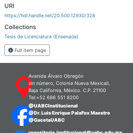
URI
https://hdl.handle.net/20.500.12930/328
Collections
Tesis de Licenciatura (Ensenada)
Full item page
Avenida Álvaro Obregón
sin número, Colonia Nueva Mexicali,
Baja California, México. C.P. 21100
Tel:+52 686 551 8200
@UABCInstitucional
@Dr. Luis Enrique PalaFox Maestre
@GacetaUABC
repositorio.institucional@uabc.edu.mx