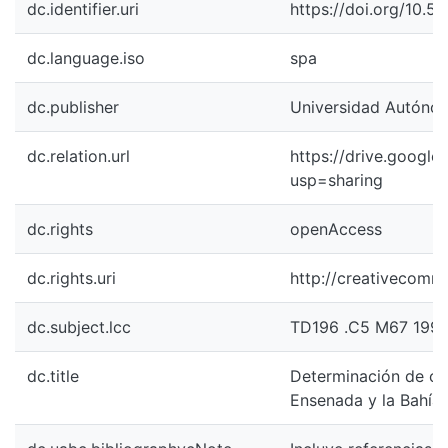
dc.identifier.uri
https://doi.org/10.
dc.language.iso
spa
dc.publisher
Universidad Autónoma
dc.relation.url
https://drive.goog
usp=sharing
dc.rights
openAccess
dc.rights.uri
http://creativecomm
dc.subject.lcc
TD196 .C5 M67 199
dc.title
Determinación de clo
Ensenada y la Bahía 