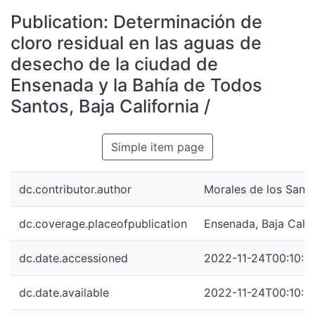
All of DSpace
Publication:
Determinación de
Statistics
cloro residual en las aguas de
Bibliotecas
desecho de la ciudad de
Ensenada y la Bahía de Todos
Santos, Baja California /
Simple item page
dc.contributor.author
Morales de los Santo
dc.coverage.placeofpublication
Ensenada, Baja Calif
dc.date.accessioned
2022-11-24T00:10:5
dc.date.available
2022-11-24T00:10:5