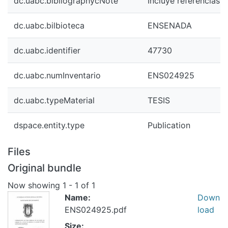
dc.uabc.bibliographycNote
Incluye referencias b
dc.uabc.bilbioteca
ENSENADA
dc.uabc.identifier
47730
dc.uabc.numInventario
ENS024925
dc.uabc.typeMaterial
TESIS
dspace.entity.type
Publication
Files
Original bundle
Now showing
1 - 1 of 1
Name:
Down
ENS024925.pdf
load
Size: