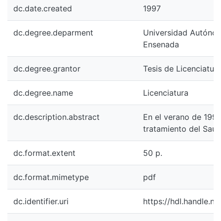
dc.date.created
1997
dc.degree.deparment
Universidad Autónoma
Ensenada
dc.degree.grantor
Tesis de Licenciatura
dc.degree.name
Licenciatura
dc.description.abstract
En el verano de 1996
tratamiento del Sauz
dc.format.extent
50 p.
dc.format.mimetype
pdf
dc.identifier.uri
https://hdl.handle.n