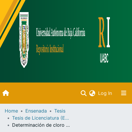
(current)
Log In
Inicio
Home
Ensenada
Tesis
Tesis de Licenciatura (Ensenada)
Communities & Collections
Determinación de cloro residual en las aguas de desecho de la ciudad de Ensenada y la Bahía de Todos Santos, Baja California /