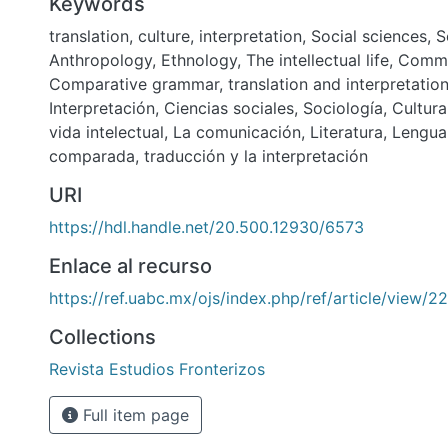
Keywords
translation
,
culture
,
interpretation
,
Social sciences
,
S
Anthropology
,
Ethnology
,
The intellectual life
,
Commu
Comparative grammar
,
translation and interpretatio
Interpretación
,
Ciencias sociales
,
Sociología
,
Cultura
vida intelectual
,
La comunicación
,
Literatura
,
Lengua
comparada
,
traducción y la interpretación
URI
https://hdl.handle.net/20.500.12930/6573
Enlace al recurso
https://ref.uabc.mx/ojs/index.php/ref/article/view/2
Collections
Revista Estudios Fronterizos
Full item page