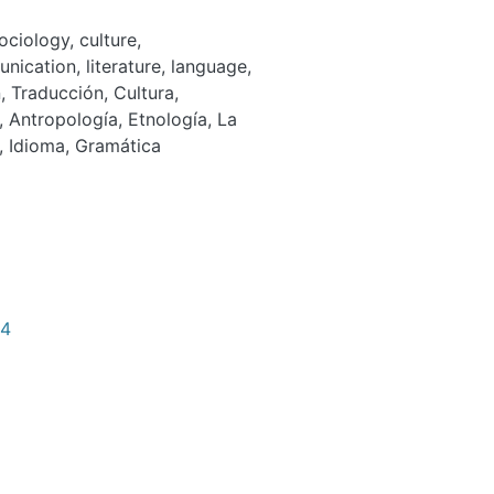
ociology
,
culture
,
nication
,
literature
,
language
,
n
,
Traducción
,
Cultura
,
,
Antropología
,
Etnología
,
La
,
Idioma
,
Gramática
24