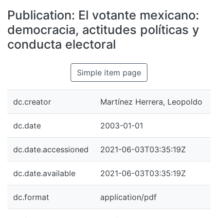
All of DSpace
Publication:
El votante mexicano:
Statistics
democracia, actitudes políticas y
Bibliotecas
conducta electoral
Simple item page
dc.creator
Martínez Herrera, Leopoldo
dc.date
2003-01-01
dc.date.accessioned
2021-06-03T03:35:19Z
dc.date.available
2021-06-03T03:35:19Z
dc.format
application/pdf