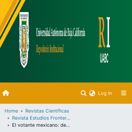
(current)
Log In
Inicio
Home
Revistas Científicas
Revista Estudios Fronterizos
Communities & Collections
El votante mexicano: democracia, actitudes políticas y conducta electoral