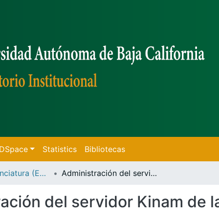
f DSpace
Statistics
Bibliotecas
Tesis de Licenciatura (Ensenada)
Administración del servidor Kinam de la Facultad de Ciencias /
ación del servidor Kinam de l