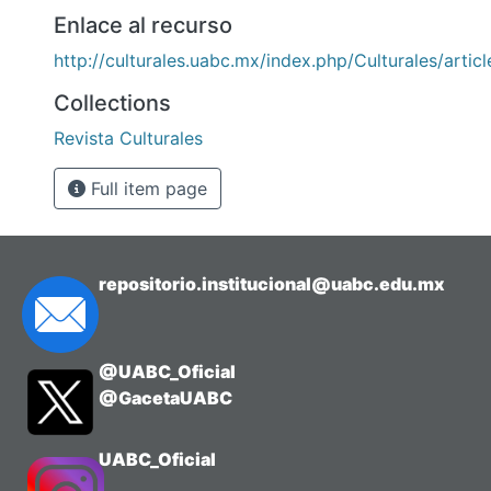
Enlace al recurso
http://culturales.uabc.mx/index.php/Culturales/artic
Collections
Revista Culturales
Full item page
repositorio.institucional@uabc.edu.mx
@UABC_Oficial
@GacetaUABC
UABC_Oficial