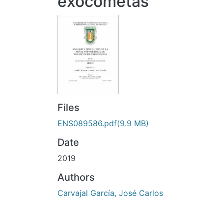
exocometas
Files
ENS089586.pdf
(9.9 MB)
Date
2019
Authors
Carvajal García, José Carlos