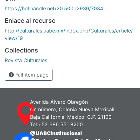
https://hdl.handle.net/20.500.12930/7034
Enlace al recurso
http://culturales.uabc.mx/index.php/Culturales/article/
view/19
Collections
Revista Culturales
Full item page
Avenida Álvaro Obregón
sin número, Colonia Nueva Mexicali,
Baja California, México. C.P. 21100
Tel:+52 686 551 8200
@UABCInstitucional