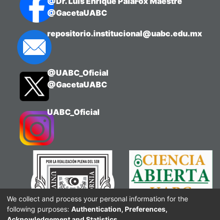
@Dr. Luis Enrique PalaFox Maestre
@GacetaUABC
repositorio.institucional@uabc.edu.mx
@UABC_Oficial
@GacetaUABC
UABC_Oficial
We collect and process your personal information for the
following purposes:
Authentication, Preferences,
Acknowledgement and Statistics
.