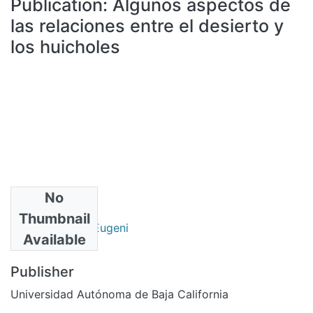
Publication:
Algunos aspectos de
All of DSpace
las relaciones entre el desierto y
Statistics
los huicholes
Bibliotecas
No
Authors
Thumbnail
Porras Carrillo, Eugeni
Available
Publisher
Universidad Autónoma de Baja California