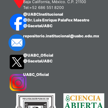
Baja California, México. C.P. 21100
Tel:+52 686 551 8200
@UABCInstitucional
@Dr. Luis Enrique PalaFox Maestre
@GacetaUABC
repositorio.institucional@uabc.edu.mx
@UABC_Oficial
@GacetaUABC
UABC_Oficial