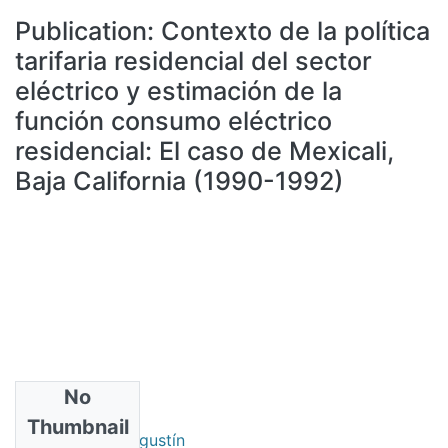
All of DSpace
Publication:
Contexto de la política
Statistics
tarifaria residencial del sector
Bibliotecas
eléctrico y estimación de la
función consumo eléctrico
residencial: El caso de Mexicali,
Baja California (1990-1992)
No
Authors
Thumbnail
Sández Pérez, Agustín