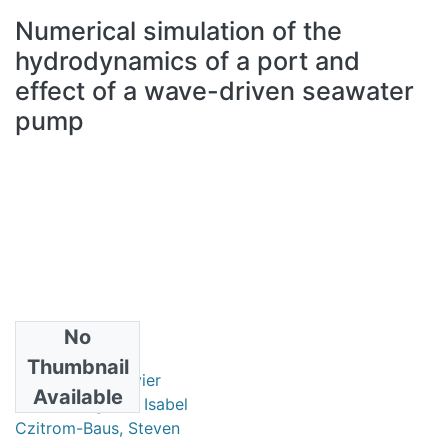
All of DSpace
Numerical simulation of the
Statistics
hydrodynamics of a port and
Bibliotecas
effect of a wave-driven seawater
pump
No
Authors
Thumbnail
Flores-Vidal, Xavier
Available
Ramírez-Aguilar, Isabel
Czitrom-Baus, Steven