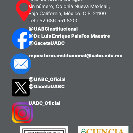
sin número, Colonia Nueva Mexicali,
Baja California, México. C.P. 21100
Tel:+52 686 551 8200
@UABCInstitucional
@Dr. Luis Enrique PalaFox Maestre
@GacetaUABC
repositorio.institucional@uabc.edu.mx
@UABC_Oficial
@GacetaUABC
UABC_Oficial