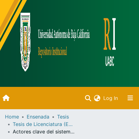
(current)
Log In
Inicio
Home
Ensenada
Tesis
Tesis de Licenciatura (Ensenada)
Communities & Collections
Actores clave del sistema de gobernanza de la pesquería de huachinango (Lutjanus campechanus) que participa en un proyecto de mejora pesquera en la sonda de Campeche, México