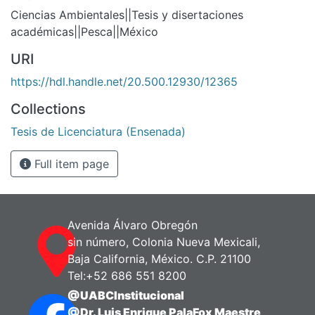
Ciencias Ambientales||Tesis y disertaciones
académicas||Pesca||México
URI
https://hdl.handle.net/20.500.12930/12365
Collections
Tesis de Licenciatura (Ensenada)
Full item page
Avenida Álvaro Obregón
sin número, Colonia Nueva Mexicali,
Baja California, México. C.P. 21100
Tel:+52 686 551 8200
@UABCInstitucional
@Dr. Luis Enrique PalaFox Maestre