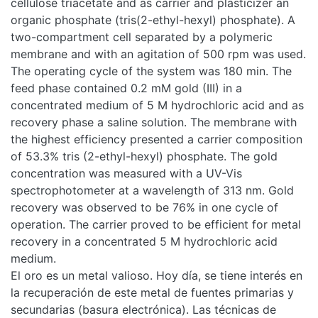
cellulose triacetate and as carrier and plasticizer an
organic phosphate (tris(2-ethyl-hexyl) phosphate). A
two-compartment cell separated by a polymeric
membrane and with an agitation of 500 rpm was used.
The operating cycle of the system was 180 min. The
feed phase contained 0.2 mM gold (III) in a
concentrated medium of 5 M hydrochloric acid and as
recovery phase a saline solution. The membrane with
the highest efficiency presented a carrier composition
of 53.3% tris (2-ethyl-hexyl) phosphate. The gold
concentration was measured with a UV-Vis
spectrophotometer at a wavelength of 313 nm. Gold
recovery was observed to be 76% in one cycle of
operation. The carrier proved to be efficient for metal
recovery in a concentrated 5 M hydrochloric acid
medium.
El oro es un metal valioso. Hoy día, se tiene interés en
la recuperación de este metal de fuentes primarias y
secundarias (basura electrónica). Las técnicas de