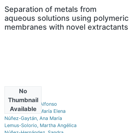
All of DSpace
Separation of metals from
Statistics
aqueous solutions using polymeric
Bibliotecas
membranes with novel extractants
No
Authors
Thumbnail
Lemus-Solorio, Alfonso
Available
Núñez-Gaytán, María Elena
Núñez-Gaytán, Ana María
Lemus-Solorio, Martha Angélica
Núñez-Hernández, Sandra