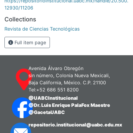
https://repositorioinstitucional.uabc.mx/handle/20.500.
12930/11206
Collections
Revista de Ciencias Tecnológicas
Full item page
Avenida Álvaro Obregón
sin número, Colonia Nueva Mexicali,
Baja California, México. C.P. 21100
Tel:+52 686 551 8200
@UABCInstitucional
@Dr. Luis Enrique PalaFox Maestre
@GacetaUABC
repositorio.institucional@uabc.edu.mx