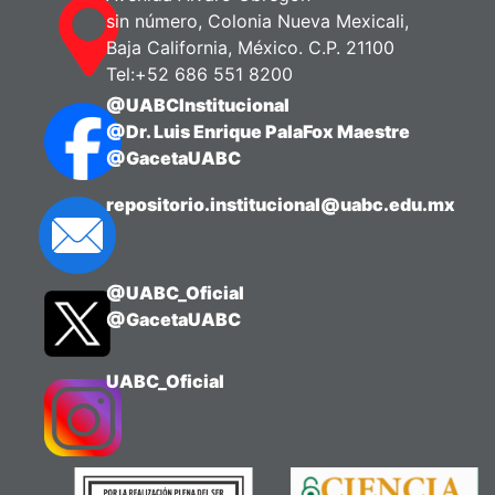
sin número, Colonia Nueva Mexicali,
Baja California, México. C.P. 21100
Tel:+52 686 551 8200
@UABCInstitucional
@Dr. Luis Enrique PalaFox Maestre
@GacetaUABC
repositorio.institucional@uabc.edu.mx
@UABC_Oficial
@GacetaUABC
UABC_Oficial