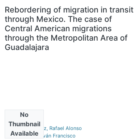
All of DSpace
Rebordering of migration in transit
Statistics
through Mexico. The case of
Bibliotecas
Central American migrations
through the Metropolitan Area of
Guadalajara
No
Authors
Thumbnail
Hernández López, Rafael Alonso
Available
Porraz Gómez, Iván Francisco