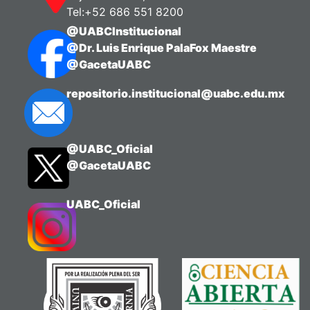
Tel:+52 686 551 8200
@UABCInstitucional
@Dr. Luis Enrique PalaFox Maestre
@GacetaUABC
repositorio.institucional@uabc.edu.mx
@UABC_Oficial
@GacetaUABC
UABC_Oficial