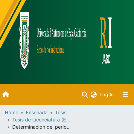
(current)
Log In
Inicio
Home
Ensenada
Tesis
Tesis de Licenciatura (Ensenada)
Communities & Collections
Determinación del período fundamental.