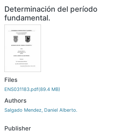
All of DSpace
Determinación del período
Statistics
fundamental.
Bibliotecas
Files
ENS031183.pdf
(89.4 MB)
Authors
Salgado Mendez, Daniel Alberto.
Publisher